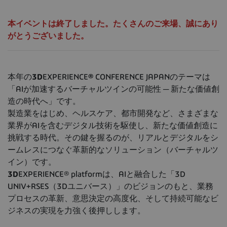
本イベントは終了しました。たくさんのご来場、誠にあり
がとうございました。
本年の
3D
EXPERIENCE
®
CONFERENCE JAPANのテーマは
「AIが加速するバーチャルツインの可能性 ─ 新たな価値創
造の時代へ」です。
製造業をはじめ、ヘルスケア、都市開発など、さまざまな
業界がAIを含むデジタル技術を駆使し、新たな価値創造に
挑戦する時代。その鍵を握るのが、リアルとデジタルをシ
ームレスにつなぐ革新的なソリューション（バーチャルツ
イン）です。
3D
EXPERIENCE® platformは、AIと融合した「3D
UNIV+RSES（3Dユニバース）」のビジョンのもと、業務
プロセスの革新、意思決定の高度化、そして持続可能なビ
ジネスの実現を力強く後押しします。